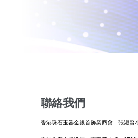
聯絡我們
香港珠石玉器金銀首飾業商會 張淑賢小姐 254