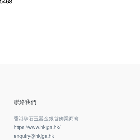
468
聯絡我們
香港珠石玉器金銀首飾業商會
https://www.hkjga.hk/
enquiry@hkjga.hk